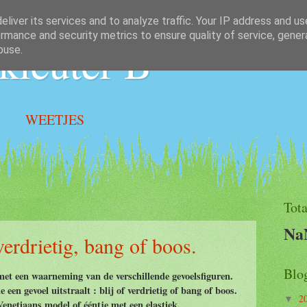
liver its services and to analyze traffic. Your IP address and u
rmance and security metrics to ensure quality of service, gene
kleuter B
buse.
WEETJES
Tota
Na
 verdrietig, bang of boos.
Blo
et een waarneming van de verschillende gevoelsfiguren.
een gevoel uitstraalt : blij of verdrietig of bang of boos.
2
▼
enetiaans model of ééntje met een elastiek.