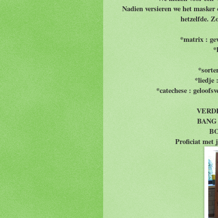
Nadien versieren we het masker 
hetzelfde. Z
*matrix : gev
*
*sorte
*liedje 
*catechese : geloofsv
VERDRI
BANG :
BO
Proficiat met 