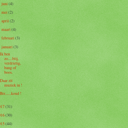
juni
(4)
►
mei
(2)
►
april
(2)
►
maart
(4)
►
februari
(3)
►
januari
(3)
▼
Ik ben
zo.....blij,
verdrietig,
bang of
boos.
Daar zit
muziek in !
Brr.......koud !
017
(31)
016
(30)
015
(44)