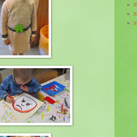
2
►
2
►
2
►