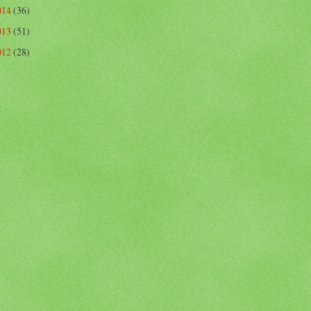
014
(36)
013
(51)
012
(28)