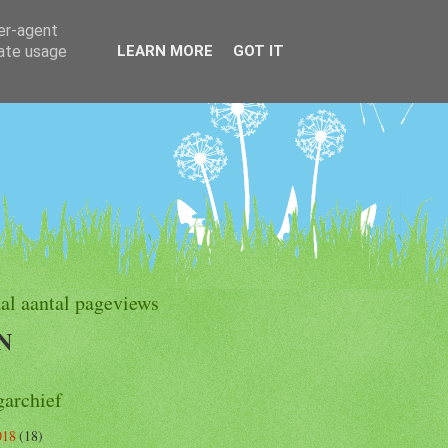
ser-agent
rate usage
LEARN MORE
GOT IT
al aantal pageviews
N
garchief
018
(18)