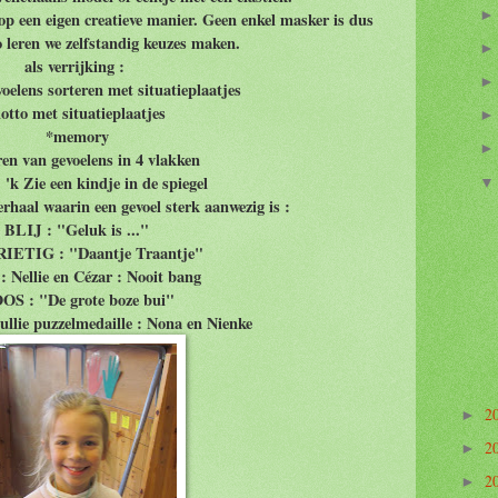
op een eigen creatieve manier. Geen enkel masker is dus
o leren we zelfstandig keuzes maken.
als verrijking :
oelens sorteren met situatieplaatjes
lotto met situatieplaatjes
*memory
ren van gevoelens in 4 vlakken
: 'k Zie een kindje in de spiegel
erhaal waarin een gevoel sterk aanwezig is :
BLIJ : "Geluk is ..."
ETIG : "Daantje Traantje"
 Nellie en Cézar : Nooit bang
OS : "De grote boze bui"
jullie puzzelmedaille : Nona en Nienke
2
►
2
►
2
►