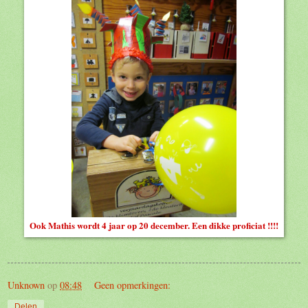
Ook Mathis wordt 4 jaar op 20 december. Een dikke proficiat !!!!
Unknown
op
08:48
Geen opmerkingen:
Delen