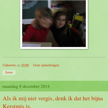
Unknown
op
10:00
Geen opmerkingen:
Delen
maandag 8 december 2014
Als ik mij niet vergis, denk ik dat het bijna
Kerstmis is.