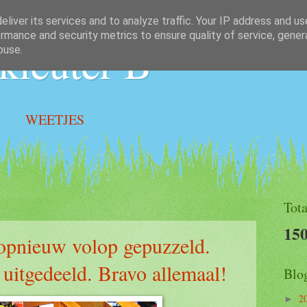
liver its services and to analyze traffic. Your IP address and u
rmance and security metrics to ensure quality of service, gene
kleuter B
buse.
WEETJES
Tota
150
opnieuw volop gepuzzeld.
uitgedeeld. Bravo allemaal!
Blo
2
►