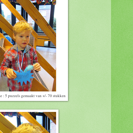
e : 5 puzzels gemaakt van +/- 70 stukken