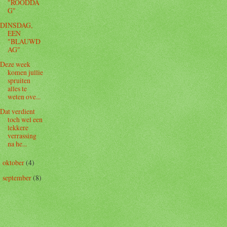
"ROODDA
G"
DINSDAG,
EEN
"BLAUWD
AG"
Deze week
komen jullie
spruiten
alles te
weten ove...
Dat verdient
toch wel een
lekkere
verrassing
na he...
oktober
(4)
►
september
(8)
►