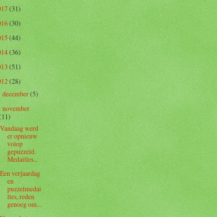
017
(31)
016
(30)
015
(44)
014
(36)
013
(51)
012
(28)
december
(5)
►
november
▼
(11)
Vandaag werd
er opnieuw
volop
gepuzzeld.
Medailles...
Een verjaardag
en
puzzelmedai
lles, reden
genoeg om...