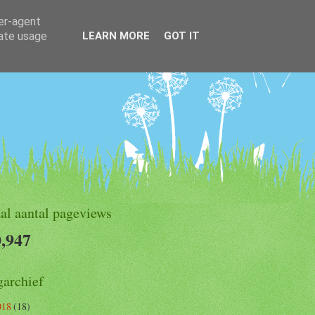
ser-agent
rate usage
LEARN MORE
GOT IT
al aantal pageviews
,947
garchief
018
(18)