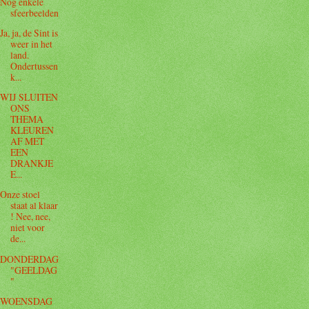
Nog enkele
sfeerbeelden
Ja, ja, de Sint is
weer in het
land.
Ondertussen
k...
WIJ SLUITEN
ONS
THEMA
KLEUREN
AF MET
EEN
DRANKJE
E...
Onze stoel
staat al klaar
! Nee, nee,
niet voor
de...
DONDERDAG
"GEELDAG
"
WOENSDAG