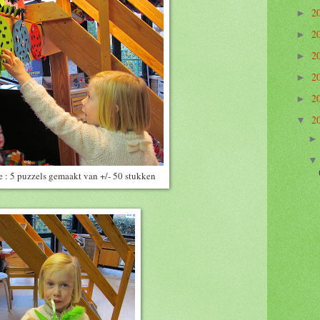
2
►
2
►
2
►
2
►
2
►
2
▼
 : 5 puzzels gemaakt van +/- 50 stukken