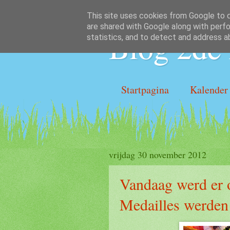
This site uses cookies from Google to de
are shared with Google along with perfo
Blog 2de 
statistics, and to detect and address a
Startpagina
Kalender
vrijdag 30 november 2012
Vandaag werd er 
Medailles werden 