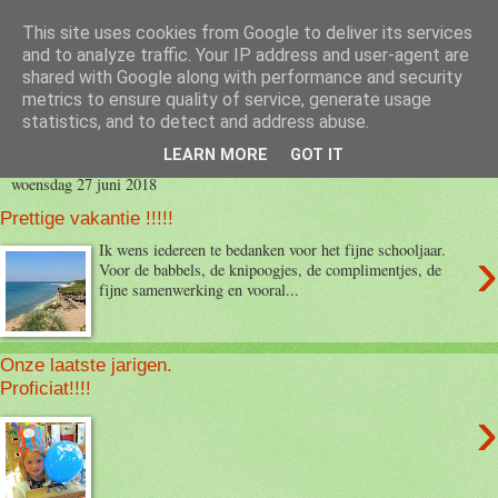
This site uses cookies from Google to deliver its services
Blog 2de kleuter B
and to analyze traffic. Your IP address and user-agent are
shared with Google along with performance and security
metrics to ensure quality of service, generate usage
statistics, and to detect and address abuse.
▼
LEARN MORE
GOT IT
woensdag 27 juni 2018
Prettige vakantie !!!!!
›
Ik wens iedereen te bedanken voor het fijne schooljaar.
Voor de babbels, de knipoogjes, de complimentjes, de
fijne samenwerking en vooral...
Onze laatste jarigen.
Proficiat!!!!
›