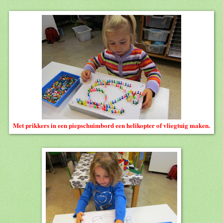
Met prikkers in een piepschuimbord een helikopter of vliegtuig maken.