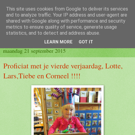
This site uses cookies from Google to deliver its services
Blog 2de kleuter B
and to analyze traffic. Your IP address and user-agent are
shared with Google along with performance and security
metrics to ensure quality of service, generate usage
statistics, and to detect and address abuse.
▼
LEARN MORE
GOT IT
maandag 21 september 2015
Proficiat met je vierde verjaardag, Lotte,
Lars,Tiebe en Corneel !!!!