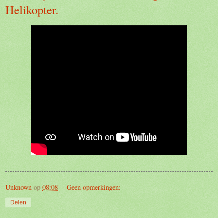
Helikopter.
Unknown
op
08:08
Geen opmerkingen:
Delen