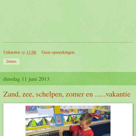
Unknown
op
11:06
Geen opmerkingen:
Delen
dinsdag 11 juni 2013
Zand, zee, schelpen, zomer en ......vakantie