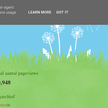
ser-agent
rate usage
LEARN MORE
GOT IT
al aantal pageviews
,948
garchief
018
(18)