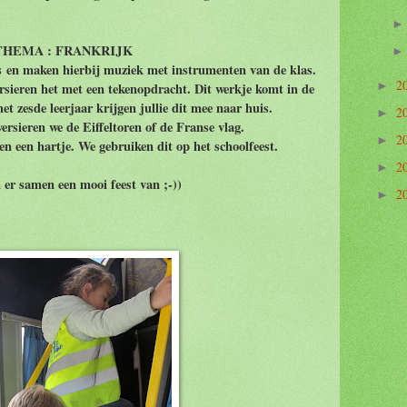
THEMA : FRANKRIJK
es en maken hierbij muziek met instrumenten van de klas.
2
ersieren het met een tekenopdracht. Dit werkje komt in de
►
het zesde leerjaar krijgen jullie dit mee naar huis.
2
►
ersieren we de Eiffeltoren of de Franse vlag.
2
►
n een hartje. We gebruiken dit op het schoolfeest.
2
►
er samen een mooi feest van ;-))
2
►