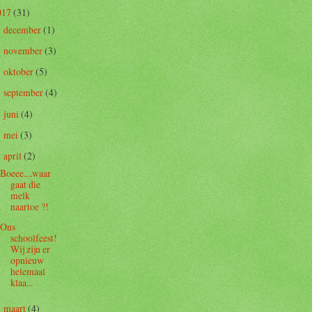
017
(31)
december
(1)
►
november
(3)
►
oktober
(5)
►
september
(4)
►
juni
(4)
►
mei
(3)
►
april
(2)
▼
Boeee....waar
gaat die
melk
naartoe ?!
Ons
schoolfeest!
Wij zijn er
opnieuw
helemaal
klaa...
maart
(4)
►