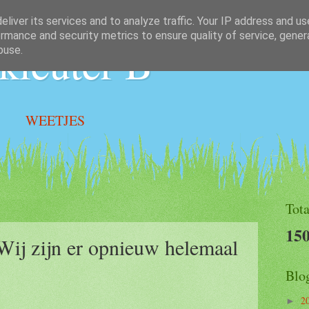
liver its services and to analyze traffic. Your IP address and u
rmance and security metrics to ensure quality of service, gene
kleuter B
buse.
WEETJES
Tota
150
Wij zijn er opnieuw helemaal
Blo
2
►