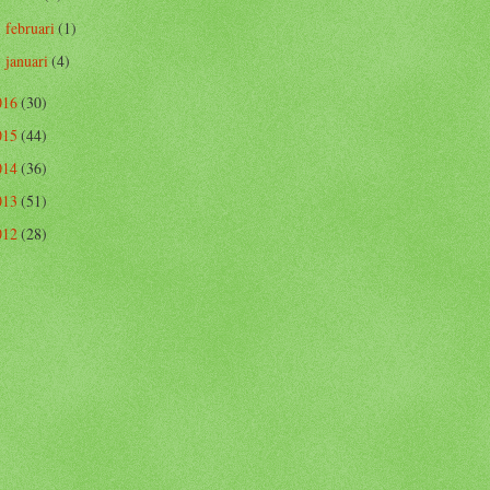
februari
(1)
►
januari
(4)
►
016
(30)
015
(44)
014
(36)
013
(51)
012
(28)